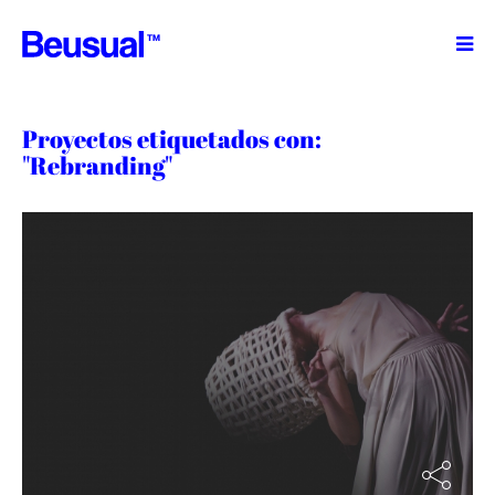
TM
Proyectos etiquetados con:
"Rebranding"