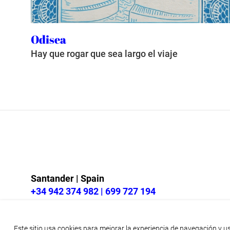
Odisea
Hay que rogar que sea largo el viaje
Santander | Spain
+34 942 374 982 | 699 727 194
tuneup@beusual.com
twitter
linkedin
facebook
instagram
Este sitio usa cookies para mejorar la experiencia de navegación y 