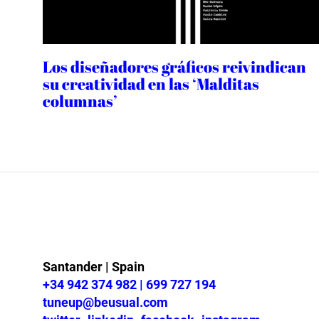
Los diseñadores gráficos reivindican
su creatividad en las ‘Malditas
columnas’
Santander | Spain
+34 942 374 982 | 699 727 194
tuneup@beusual.com